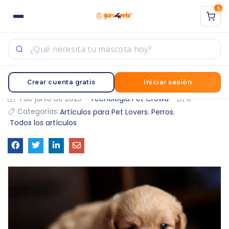
3
ACCESO
REGISTRO
Sign in with Google
Ingrese su nombre de usuario y contraseña para iniciar
Crear cuenta gratis
Iniciar sesión
sesión.
1 de junio de 2023
Tecnologia Pet Crowd
0
Categorías:
,
,
Artículos para Pet Lovers
Perros
Todos los artículos
Acuérdate de mí
Acceso
¿Contraseña perdida?