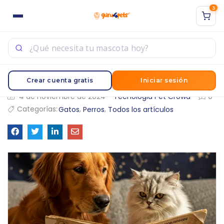
3
ACCESO
REGISTRO
Sign in with Google
Ingrese su nombre de usuario y contraseña para iniciar
Crear cuenta gratis
Iniciar sesión
sesión.
4 de noviembre de 2024
Tecnologia Pet Crowd
0
Categorías:
,
,
Gatos
Perros
Todos los artículos
Acuérdate de mí
Acceso
¿Contraseña perdida?