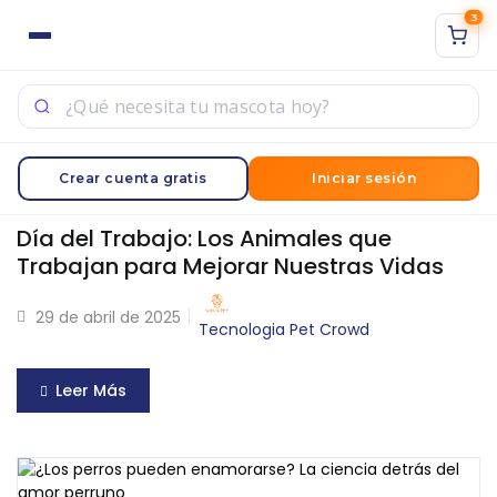
3
ACCESO
REGISTRO
Sign in with Google
Ingrese su nombre de usuario y contraseña para iniciar
Crear cuenta gratis
Iniciar sesión
sesión.
Día del Trabajo: Los Animales que
Trabajan para Mejorar Nuestras Vidas
29 de abril de 2025
Tecnologia Pet Crowd
Acuérdate de mí
Acceso
Leer Más
¿Contraseña perdida?