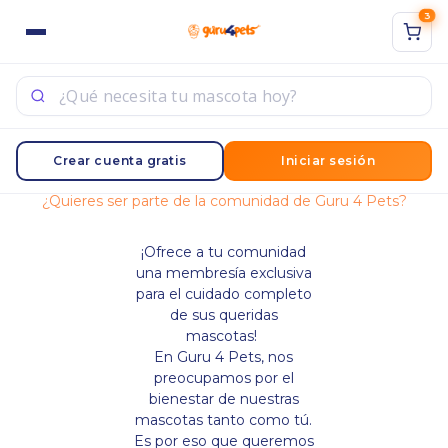
3
ACCESO
REGISTRO
Sign in with Google
Ingrese su nombre de usuario y contraseña para iniciar
Crear cuenta gratis
Iniciar sesión
sesión.
¿Quieres ser parte de la comunidad de Guru 4 Pets?
¡Ofrece a tu comunidad
una membresía exclusiva
para el cuidado completo
Acuérdate de mí
de sus queridas
mascotas!
Acceso
En Guru 4 Pets, nos
preocupamos por el
¿Contraseña perdida?
bienestar de nuestras
mascotas tanto como tú.
Es por eso que queremos