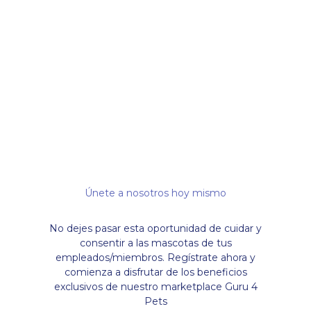
Es muy sencillo. Como
empresa/club/organización,
simplemente regístrate en nuestra
plataforma y proporciona los detalles de
tus empleados/miembros. Una vez que
estés inscrito, nos pondremos en
contacto y crearemos nuestra alianza.
Únete a nosotros hoy mismo
No dejes pasar esta oportunidad de cuidar y
consentir a las mascotas de tus
empleados/miembros. Regístrate ahora y
comienza a disfrutar de los beneficios
exclusivos de nuestro marketplace Guru 4
Pets