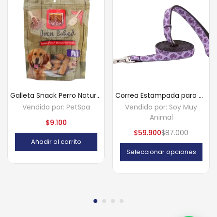
Galleta Snack Perro Natural Select Maxi 200 Gr
Correa Estampada para Gatos – RC Pets (1,5 m)
Vendido por:
PetSpa
Vendido por:
Soy Muy
Animal
$
9.100
$
59.900
$
87.000
Añadir al carrito
Seleccionar opciones