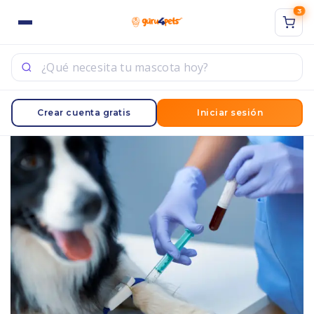
3
ACCESO
REGISTRO
Sign in with Google
Ingrese su nombre de usuario y contraseña para iniciar
Crear cuenta gratis
Iniciar sesión
sesión.
Acuérdate de mí
Acceso
¿Contraseña perdida?