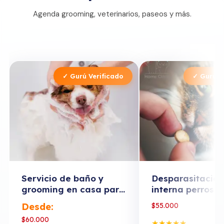
Agenda grooming, veterinarios, paseos y más.
✓ Gurú Verificado
✓ Gurú V
Servicio de baño y
Desparasitación
grooming en casa para
interna perros y
perros
– Dra. Natalya 
Desde:
$
55.000
$
60.000
★
★
★
★
★