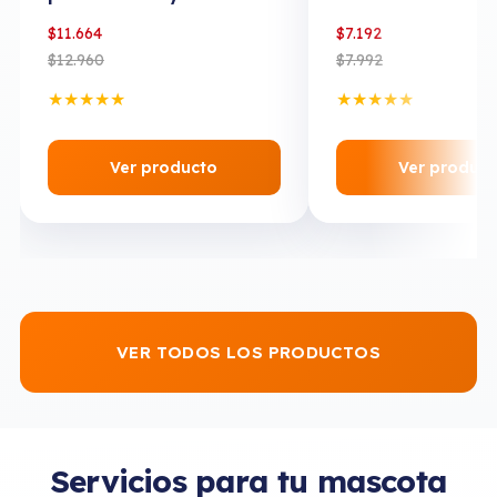
Cachorros y Adultos
Adultos
$
11.664
$
7.192
$
12.960
$
7.992
★
★
★
★
★
★
★
★
★
★
Ver producto
Ver produc
VER TODOS LOS PRODUCTOS
Servicios para tu mascota