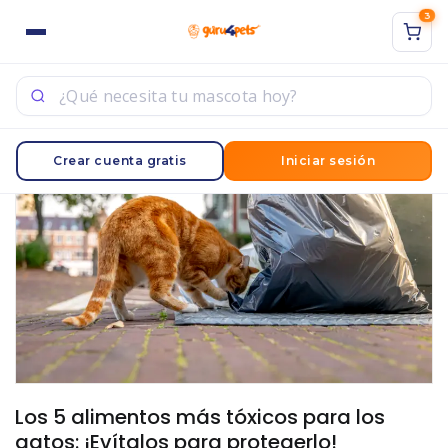
3
ACCESO
REGISTRO
Sign in with Google
Ingrese su nombre de usuario y contraseña para iniciar
Crear cuenta gratis
Iniciar sesión
sesión.
Acuérdate de mí
Acceso
¿Contraseña perdida?
Los 5 alimentos más tóxicos para los
gatos: ¡Evítalos para protegerlo!