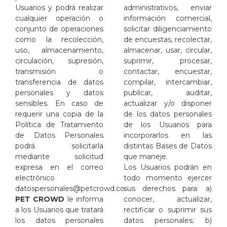
Usuarios y podrá realizar
administrativos, enviar
cualquier operación o
información comercial,
conjunto de operaciones
solicitar diligenciamiento
como la recolección,
de encuestas, recolectar,
uso, almacenamiento,
almacenar, usar, circular,
circulación, supresión,
suprimir, procesar,
transmisión o
contactar, encuestar,
transferencia de datos
compilar, intercambiar,
personales y datos
publicar, auditar,
sensibles. En caso de
actualizar y/o disponer
requerir una copia de la
de los datos personales
Política de Tratamiento
de los Usuarios para
de Datos Personales
incorporarlos en las
podrá solicitarla
distintas Bases de Datos
mediante solicitud
que maneje.
expresa en el correo
Los Usuarios podrán en
electrónico
todo momento ejercer
datospersonales@petcrowd.co
sus derechos para: a)
.
PET CROWD
le informa
conocer, actualizar,
a los Usuarios que tratará
rectificar o suprimir sus
los datos personales
datos personales; b)