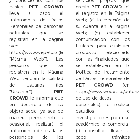
y condiciones con los
servicios propios que
cuales
PET CROWD
presta
PET CROWD
(b)
lleva a cabo el
el registro en la Página
tratamiento de Datos
Web; (c) la creación de
Personales de personas
su cuenta en la Página
naturales que se
Web; (d) establecer
registran en la página
comunicación con los
web
titulares para cualquier
https://www.wepet.co
(la
propósito relacionado
“Página Web”). Las
con las finalidades que
personas que se
se establecen en la
registren en la Página
Política de Tratamiento
Web tendrán la calidad
de Datos Personales de
de usuarios (los
PET CROWD
(en
“Usuarios”).
PET
https://www.wepet.co/autori
CROWD
le informa que
de-uso-de-datos-
en desarrollo de su
personales
); (e) realizar
objeto social ya sea de
estudios o
manera permanente u
investigaciones para uso
ocasional, realizará el
académico o comercial;
tratamiento de los datos
(f) consultar, llevar a
personales de los
cabo trámites