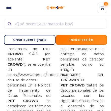
3
ACCESO
REGISTRO
Sign in with Google
Ingrese su nombre de usuario y contraseña para iniciar
La Política de
PET CROWD
le informa
Crear cuenta gratis
Iniciar sesión
sesión.
Tratamiento de Datos
a los Usuarios del
Personales de
PET
carácter facultativo de la
CROWD
S.A.S. (en
entrega de datos
adelante “
PET
personales de carácter
CROWD
”), se encuentra
sensible, como su
en
imagen.
Acuérdate de mí
FINALIDADES DEL
https://www.wepet.co/autorizacion-
TRATAMIENTO
de-uso-de-datos-
Acceso
personales
En la Política
PET CROWD
tratará los
de Tratamiento de
datos personales de los
¿Contraseña perdida?
Datos Personales de
Usuarios con las
PET CROWD
se
siguientes finalidades: (a)
establecen los términos
el desarrollo de los