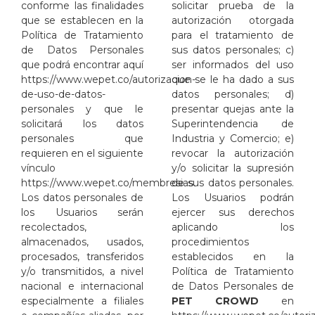
conforme las finalidades
solicitar prueba de la
que se establecen en la
autorización otorgada
Política de Tratamiento
para el tratamiento de
de Datos Personales
sus datos personales; c)
que podrá encontrar aquí
ser informados del uso
https://www.wepet.co/autorizacion-
que se le ha dado a sus
de-uso-de-datos-
datos personales; d)
personales
y que le
presentar quejas ante la
solicitará los datos
Superintendencia de
personales que
Industria y Comercio; e)
requieren en el siguiente
revocar la autorización
vínculo
y/o solicitar la supresión
https://www.wepet.co/membresias
de sus datos personales.
.
Los datos personales de
Los Usuarios podrán
los Usuarios serán
ejercer sus derechos
recolectados,
aplicando los
almacenados, usados,
procedimientos
procesados, transferidos
establecidos en la
y/o transmitidos, a nivel
Política de Tratamiento
nacional e internacional
de Datos Personales de
especialmente a filiales
PET CROWD
en