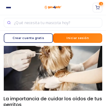
3
ACCESO
REGISTRO
Sign in with Google
Ingrese su nombre de usuario y contraseña para iniciar
Crear cuenta gratis
Iniciar sesión
sesión.
Acuérdate de mí
Acceso
¿Contraseña perdida?
La importancia de cuidar los oídos de tus
perritos