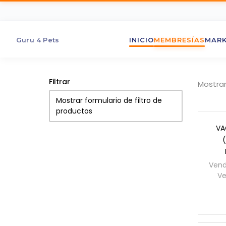
Guru 4 Pets
INICIO
MEMBRESÍAS
MARK
Filtrar
Mostran
Mostrar formulario de filtro de
productos
VA
(
Vend
Ve