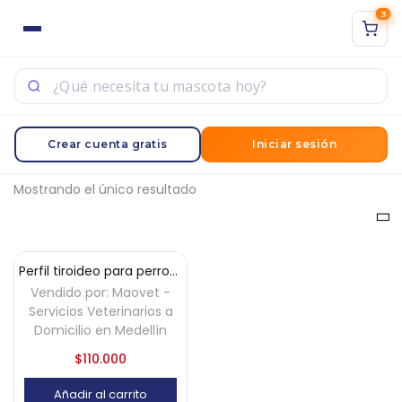
3
ACCESO
REGISTRO
Sign in with Google
Ingrese su nombre de usuario y contraseña para iniciar
Abrir el filtro
Crear cuenta gratis
Iniciar sesión
sesión.
Mostrando el único resultado
Acuérdate de mí
Perfil tiroideo para perros y gatos a domicilio
Vendido por:
Maovet -
Acceso
Servicios Veterinarios a
Domicilio en Medellín
¿Contraseña perdida?
$
110.000
Añadir al carrito