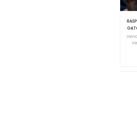
RASP
GATO
Vend
Ve