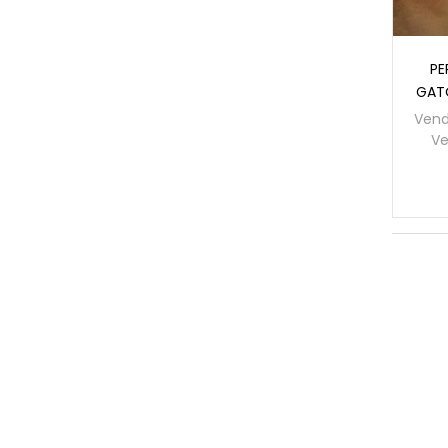
PE
GATO
Vend
Ve