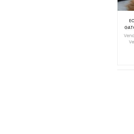
E
GATO
Vend
Ve