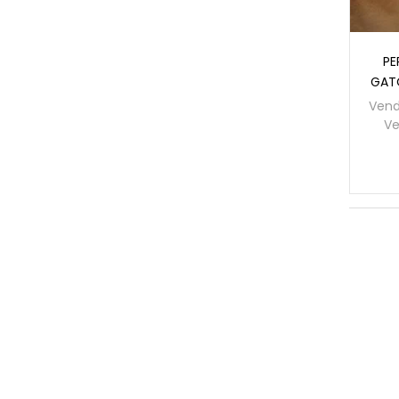
PE
GATO
Vend
Ve