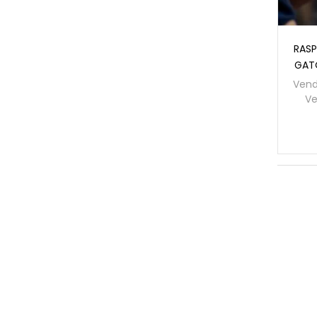
RASP
GATO
Vend
Ve