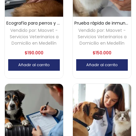
Ecografía para perros y gatos a domicilio – Medellín
Prueba rápida de inmunodeficiencia felina (FIV) a domicilio – Medellín
Vendido por:
Maovet -
Vendido por:
Maovet -
Servicios Veterinarios a
Servicios Veterinarios a
Domicilio en Medellín
Domicilio en Medellín
$
190.000
$
150.000
Añadir al carrito
Añadir al carrito