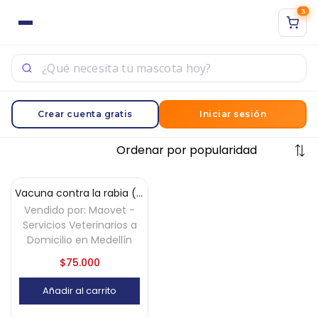
3
ACCESO
REGISTRO
Sign in with Google
Ingrese su nombre de usuario y contraseña para iniciar
Crear cuenta gratis
Iniciar sesión
sesión.
Mostrando el único resultado
Vacuna contra la rabia (perros y gatos) a domicilio – Medellín
Vendido por:
Maovet -
Acuérdate de mí
Servicios Veterinarios a
Domicilio en Medellín
Acceso
$
75.000
¿Contraseña perdida?
Añadir al carrito