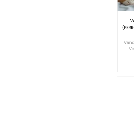
V
(PERR
Vend
Ve