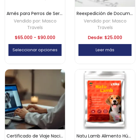
Arnés para Perros de Servicio y Soporte Emocional
Reexpedición de Documentación para Perro de Asistencia
Vendido por:
Masco
Vendido por:
Masco
Travels
Travels
$
65.000
-
$
90.000
Desde:
$
25.000
Seleccionar opciones
Leer más
Certificado de Viaje Nacional en Colombia- Virtual
Natu Lamb Alimento Húmedo Holistico para Perros