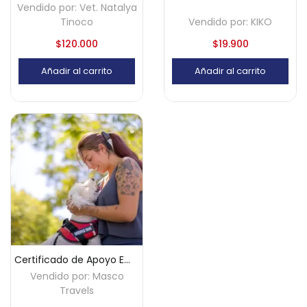
Vendido por:
Vet. Natalya
Tinoco
Vendido por:
KIKO
$
120.000
$
19.900
Añadir al carrito
Añadir al carrito
Certificado de Apoyo Emocional para Viajar con Mascotas | Válido para Aerolíneas e ICA
Vendido por:
Masco
Travels