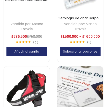
Serología de anticuerpos Rábicos
Vendido por:
Masco
Vendido por:
Masco
Travels
Travels
$
536.500
$
750.000
$
1.500.000
-
$
1.600.000
6
1
Valorado con
Valorado con
5.00
de 5
5.00
de 5
Añadir al carrito
Seleccionar opciones